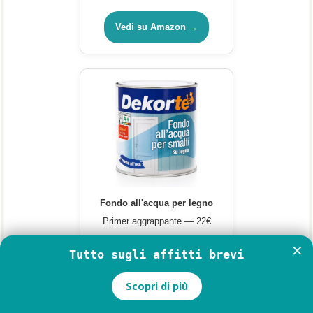
Senza primer, senza carteggiare
— effetto gesso naturale
Vedi su Amazon →
Fondo all'acqua per legno
Primer aggrappante — 22€
✕
Tutto sugli affitti brevi
Vedi su Amazon →
Scopri di più