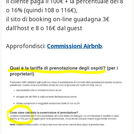
il cliente paga il 100€ + la percentuale del 8
o 16% (quindi 108 o 116€),
il sito di booking on-line guadagna 3€
dall'host e 8 o 16€ dal guest
Approfondisci:
Commissioni Airbnb
.