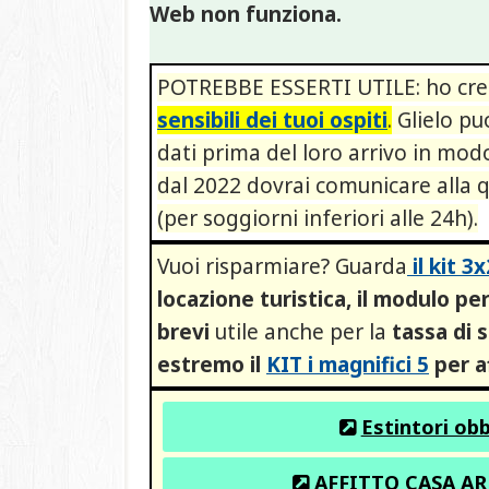
Web non funziona.
POTREBBE ESSERTI UTILE: ho cre
sensibili dei tuoi ospiti
.
Glielo puo
dati prima del loro arrivo in modo
dal 2022 dovrai comunicare alla qu
(per soggiorni inferiori alle 24h).
Vuoi risparmiare? Guarda
il kit 3
locazione turistica, il modulo per 
brevi
utile anche per la
tassa di 
estremo il
KIT i magnifici 5
per af
Estintori obb
AFFITTO CASA AR