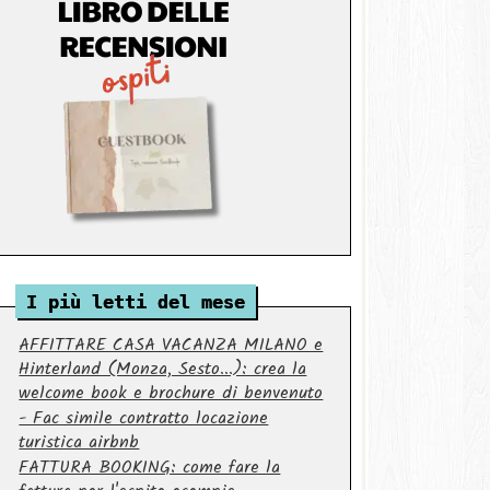
I più letti del mese
AFFITTARE CASA VACANZA MILANO e
Hinterland (Monza, Sesto...): crea la
welcome book e brochure di benvenuto
- Fac simile contratto locazione
turistica airbnb
FATTURA BOOKING: come fare la