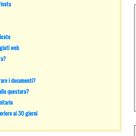
rivata
ficato
giati web
ra?
trare i documenti?
 alla questura?
nitario
riore ai 30 giorni