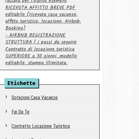
fattura per l'ospite esempio
RICEVUTA AFFITTO BREVE PDF
editabile (ricevuta casa vacanze,
affitto turistico, locazione, Airbnb,
Booking)
- AIRBNB REGISTRAZIONE
STRUTTURA | i passi da seguire
Contratto di locazione turistica
SUPERIORE a 30 giorni, modello
editabile, stampa illimitata.
Etichette
Dotazioni Casa Vacanze
Fai Da Te
Contratto Locazione Turistica