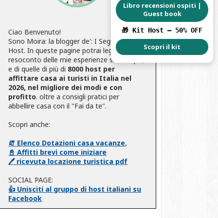
Libro recensioni ospiti |
Guest book
🎁 Kit Host – 50% OFF
Ciao Benvenuto!
Sono Moira: la blogger de': I Segreti degli
Scopri il kit
Host. In queste pagine potrai leggere il
resoconto delle mie esperienze sul campo,
e di quelle di più di
8000 host per
affittare casa ai turisti in Italia nel
2026, nel migliore dei modi e con
profitto
. oltre a consigli pratici per
abbellire casa con il "Fai da te".
Scopri anche:
🧯 Elenco Dotazioni casa vacanze
,
📓 Affitti brevi come iniziare
🖊️ ricevuta locazione turistica pdf
SOCIAL PAGE:
👍 Unisciti al gruppo di host italiani su
Facebook