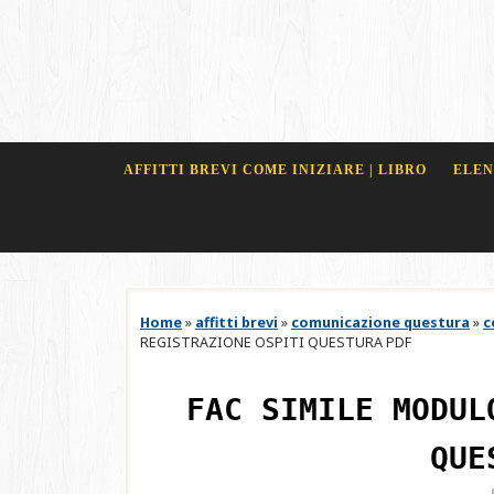
AFFITTI BREVI COME INIZIARE | LIBRO
ELEN
Home
»
affitti brevi
»
comunicazione questura
»
c
REGISTRAZIONE OSPITI QUESTURA PDF
FAC SIMILE MODUL
QUE