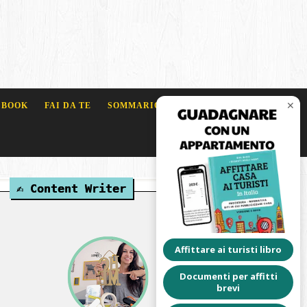
✕
 BOOK
FAI DA TE
SOMMARIO BLOG
✍️ Content Writer
Affittare ai turisti libro
Documenti per affitti
brevi